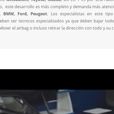
o, este desarrollo es más completo y demanda más atenci
, BMW, Ford, Peugeot
. Los especialistas en este tip
ben ser tecnicos especializados ya que deben bajar tod
Mover el airbag o incluso retirar la dirección con todo y su