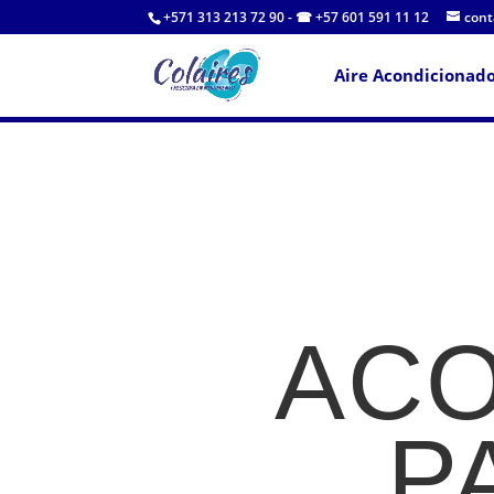
+571 313 213 72 90 - ☎ +57 601 591 11 12
cont
Aire Acondicionad
ACO
P