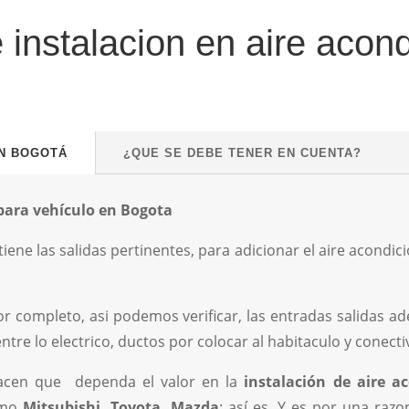
e instalacion en aire acon
EN BOGOTÁ
¿QUE SE DEBE TENER EN CUENTA?
 para vehículo en Bogota
tiene las salidas pertinentes, para adicionar el aire acondi
por completo, asi podemos verificar, las entradas salidas 
tre lo electrico, ductos por colocar al habitaculo y conectiv
acen que dependa el valor en la
instalación de aire a
omo
Mitsubishi, Toyota,
Mazda
; así es. Y es por una ra